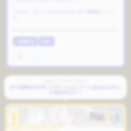
引き続き、気になる点があれば
ギンギン情報局
までどう
ぞ。
L無職転生
Q&A
いいね
4
投稿日: 2026年1月15日
ATを伸ばすカギ！バケーションゾーン＆オルステッ
ド完全ガイド！