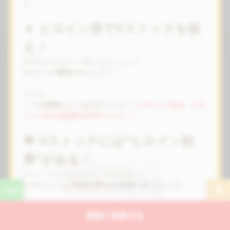
す。
👧 ヒロイン役でVストックを狙
え！
AT中は【ヒロイン役】を引くことで
Vストック獲得のチャンス！
さらに…
👉
7の倍数セットは大チャンス！
１４セット目は、ヒロ
インパネル全点灯の大チャンス！！
🌟 Vストックには“ヒロイン効
果”がある！
Vストックはただのストックではなく、
ヒロインごとに性能が異なる“効果つき”ストック。
ダブルヒロインV → 効果が複合！
開発に質問する
ALLヒロインV → 期待枚数
約900枚！