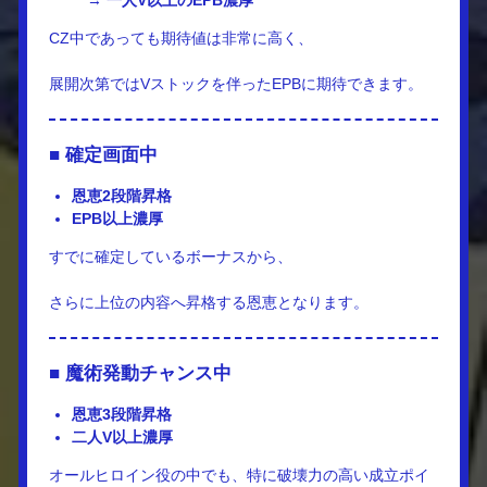
→
一人V以上のEPB濃厚
CZ中であっても期待値は非常に高く、
展開次第ではVストックを伴ったEPBに期待できます。
■ 確定画面中
恩恵2段階昇格
EPB以上濃厚
すでに確定しているボーナスから、
さらに上位の内容へ昇格する恩恵となります。
■ 魔術発動チャンス中
恩恵3段階昇格
二人V以上濃厚
オールヒロイン役の中でも、特に破壊力の高い成立ポイ