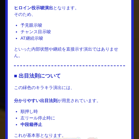
ヒロイン役示唆演出
となります。
そのため、
予見眼示唆
チャンス目示唆
AT継続示唆
といった内部状態や継続を直接示す演出ではありませ
ん。
■ 出目法則について
この緑色のキラキラ演出には、
分かりやすい出目法則
が用意されています。
順押し時
左リール停止時に
中段箱停止
これが基本形となります。