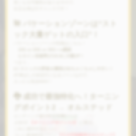
長くなる可能性がありますので、
出玉を伸ばすチャンスです！
🌺 バケーションゾーンは“スト
ック大量ゲットの入口”！
バケーションゾーンの性能はこちら！
10G or 20G or 30G＋α継続
ヒロイン役確率が1/6.8に大幅UP！
つまり…
👉 ストックの昇格＆獲得がめちゃくちゃしやすい！
AT伸ばしの決定打になるゾーンなので、
入ったら気合MAX！
🐉 成功で最強特化へ！ターニン
グポイント2 → オルステッド
エンディング後や特定契機からは
上位CZ
【ターニングポイント2】
に突入。
これに成功すると――
ついに最強特化ゾーン
【七大列強龍神オルステッド】