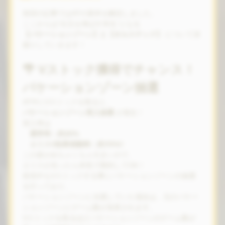
前回の記事ではATの基本を解説しました。
ここからは“出玉を伸ばす本丸”となる
【バケーションゾーン】と【オルステッド】
について深
掘りしていきます！
🌴 Vストック獲得でチャンス！
バケーションゾーン抽選
AT中にVストックを取ると、
バケーションゾーン突入抽選
が発生！
突入率は
通常時：約30%
エリスV効果発動時：約70%!!
この差がめちゃくちゃ大きいので、
エリスが光ったら本気で期待してOK！
前兆中もVストックする事にバケーションゾーンの抽選
を行っており、
バケーションゾーンに当選していた場合は、元のバケー
ションゾーンにゲーム数が加算されます。
Vストックを取るほどバケーションゾーンのゲーム数が