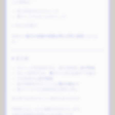
この挙動は、
表で告知されたVストック
裏ストックとなったVストック
いずれも共通で、
ロキシー能力の有無や状態を問わず同じ処理
となりま
す。
■ まとめ
Vストック告知演出中は、能力発動時に
必ず告知
当たり前兆中のみ、
裏ストックになるケースあり
ガセ前兆中は
必ず告知
能力発動時のVストックは
最大2個まで
裏ストックでも抽選内容は通常と同じ
見た目では分かりにくい部分もありますが、
内部的にはしっかり抽選が行われています。
今後の実戦時の参考になれば幸いです。