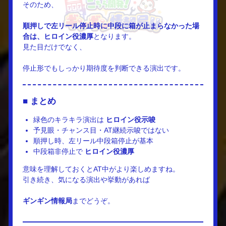
そのため、
順押しで左リール停止時に中段に箱が止まらなかった場
合は、ヒロイン役濃厚
となります。
見た目だけでなく、
停止形でもしっかり期待度を判断できる演出です。
■ まとめ
緑色のキラキラ演出は
ヒロイン役示唆
予見眼・チャンス目・AT継続示唆ではない
順押し時、左リール中段箱停止が基本
中段箱非停止で
ヒロイン役濃厚
意味を理解しておくと
AT中がより楽しめますね。
引き続き、気になる演出や挙動があれば
ギンギン情報局
までどうぞ。