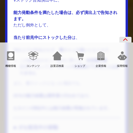
Vストック告知演出中に、
能力発動条件を満たした場合は、必ず演出上で告知され
ます。
ただし例外として、
当たり前兆中にストックした分
は、
演出上では告知されず、
裏ストック扱い
となります。
この処理はロキシー能力に限らず、
全状態共通
機種情報
コンテンツ
設置店検索
ショップ
企業情報
採用情報
前兆中であっても、
ストック抽選値が下がることはあ
りません
また、裏ストックとなった場合でも、
25％の能力抽選は通常通り行われており、
ヒロインV消化中には能力抽選が実施されています。
■ ガセ前兆中の挙動