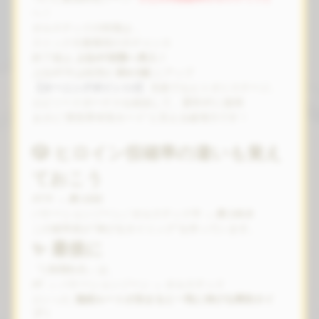
へ！
オルステッドの特徴は…
ストック大量獲得の大チャンス
終了後は
上位AT状態へ突入！
上位AT中は純増が
約4.5枚
にアップ
【ターニングポイント2】
失敗でもヒトガミステージ、
エピソードボーナスを経由して、通常ATに復帰
まさに“異世界本気モード”と言える破壊力です！
🎲 ヒロイン役確率の違いも覚え
ておこう
AT中 →
約 1/22
バケーションゾーン／オルステッド中 →
約 1/6.8
この確率差が“伸びるタイミング”を作っています。
✨ 最後に
『L無職転生』は、
AT → バケーションゾーン → オルステッド
といった
連続ルートが決まると一気に伸びる爽快タイ
プ！