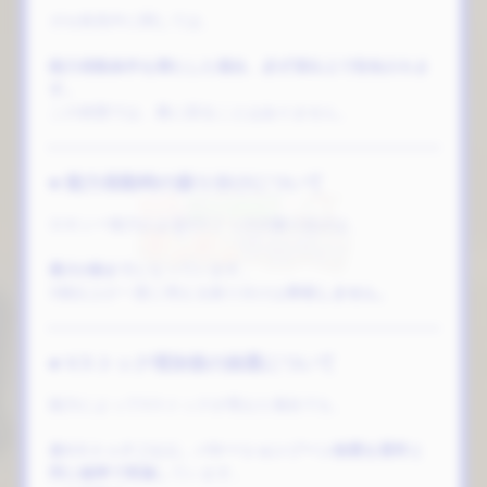
ガセ前兆中に関しては、
能力発動条件を満たした場合、必ず演出上で告知されま
す。
この状態では、裏に回ることはありません。
■ 能力発動時の振り分けについて
ロキシー能力によるVストックの振り分けは、
最大2個まで
となっています。
3個以上が一度に増える振り分けは
存在しません。
■ Vストック増加後の抽選について
能力によってVストックが増えた場合でも、
各Vストックごとに、バケーションゾーン抽選を通常と
同じ確率で実施
しています。