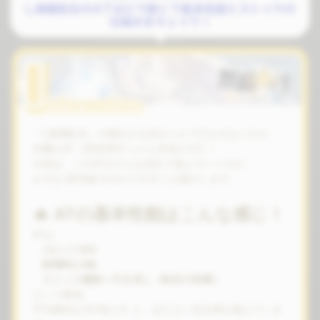
L無職転生のATはどう動く？基本性能とストックの
仕組みをチェック！
『L無職転生』の面白さを語るうえで欠かせないのが、
本機のAT 【異世界行ったら本気だす】！
今回は、このATがどんな流れで進んでいくのか、
まずは“基本編”を分かりやすくお届けします。
🔥 ATの基本性能はこんな感じ！
ATは
1セット30G
純増約2.8枚
ストック継続＋引き戻し（転生の回廊）
という構成。
平均継続は
5.7セット
と、ほどよい安定感を備えていま