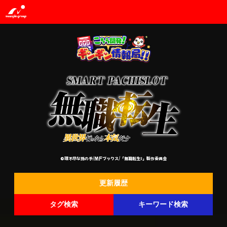
©理不尽な孫の手/MFブックス/「無職転生Ⅱ」製作委員会
更新履歴
タグ検索
キーワード検索