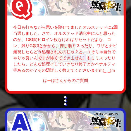
今日も打ちながら思いを馳せてましたオルステッドに2回
当選しました、さて、オルステッド消化中にふと思った
のが、10G間ヒロイン役なければリセットだよな、コ
レ、残りG数3とかから、押し順ミスったり、ワザとナビ
無視したらどう処理されんのじゃ？と。（そりゃ自分で
やりゃ良いんですが怖くてできません）もしミスったり
したら、どんな処理そしていきなり終了とかペナルティ
等あるのか？その辺詳しく教えてくださいませm(_ _)m
はーぼさんからのご質問