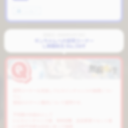
いいね
1
投稿日: 2026年4月18日
ギンちゃんへの質問コーナー
L無職転生 No.069
質問コーナーを見直してヒロインチャンスの抽選につい
てと、
普段のステージ選択について質問です。
予見眼の仕組みとして
1.ヒロインチャンス後、有利切断、設定変更リセット後
に次回予見眼を設定に従って抽選。