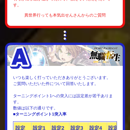
す。
異世界行っても本気出せんさんからのご質問
いつも楽しく打っていただきありがとうございます。
ご質問いただいた件について回答いたします。
ターニングポイント1への突入には設定差が若干ありま
す。
数値は以下の通りです。
■ターニングポイント1突入率
設定
設定1
設定2
設定3
設定4
設定5