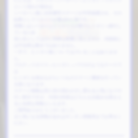
たとえば、リカリス→シーローン→ヒトガミ→リカリス
という流れの場合は
シーローン後に次回通常ステージが均等抽選され、その
結果としてリカリスが選ばれた形です。
実際にはシーローンとリカリスの間でヒトガミへ移行し
ているため
見た目としては少し特殊な順番に見えますが、内部的に
は不自然な動きではありません。
一方で、ヒトガミ後についてはズレることはありませ
ん。
ブエナ→リカリス→ヒトガミ→パウロのようなケースで
は
ヒトガミを挟みながらいつものステージ遷移を行ってい
る形になります。
ステージ移動は見た目の流れが少し変わると気になりや
すい部分ですが、今回の内容はどちらも仕組みを踏まえ
ると自然な挙動といえます。
ご質問ありがとうございました。
また気になる挙動があればギンギン情報局までお寄せく
ださい。