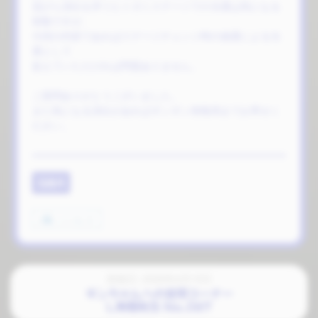
花びら演出を伴うヒトガミステージでの当選は気になる
挙動ですが、
今回の内容であればステージチェンジ時の抽選による当
選として
捉えていただければ問題ありません。
ご質問ありがとうございました。
また気になる演出があればギンギン情報局までお寄せく
ださい。
Q&A
いいね
2
投稿日: 2026年4月15日
ギンちゃんへの質問コーナー
L無職転生 No.067