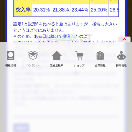
突入率
20.31%
21.88%
23.44%
25.00%
26.56%
2
設定1と設定6を比べると差はありますが、極端に大きい
というほどではありません。
そのため、ある日は続けて突入したのに
別の日はなかなか入らなかったという動きも十分にあり
えます。
今回のように体感でかなり違って見えることはあります
が、ターニングポイント1の突入だけで設定を見切るのは
機種情報
コンテンツ
設置店検索
ショップ
企業情報
採用情報
少し難しい印象です。
ほかの要素もあわせて見ながら判断していただくのがよ
さそうです。
ぜひ今後の遊技でも、ターニングポイント1の入り方に注
目しながら楽しんでみてください。
また気になる挙動があればギンギン情報局までお寄せく
ださい。
Q&A