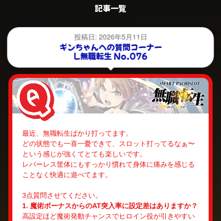
記事一覧
投稿日: 2026年5月11日
ギンちゃんへの質問コーナー
L無職転生 No.076
最近、無職転生ばかり打ってます。
どの状態でも一喜一憂できて、スロット打ってるなぁ〜
という感じが強くてとても楽しいです。
レバーレス筐体にもすっかり慣れて身体に痛みを感じる
ことなく快適に遊べてます。
3点質問させてください。
1. 魔術ボーナスからのAT突入率に設定差はありますか？
高設定ほど魔術発動チャンスでヒロイン役が引きやすい