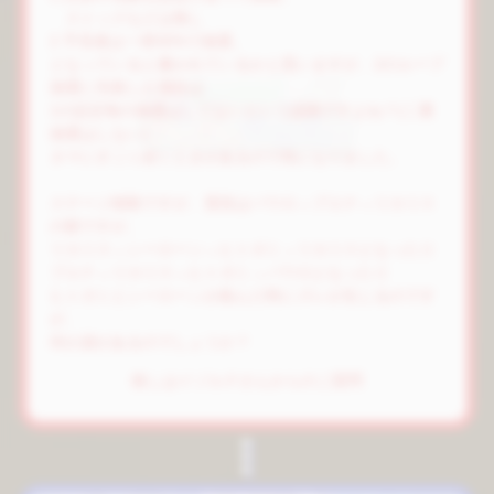
ストックなどは無し
2.予見後は一律30%で抽選。
となっていると書かれているかと思いますが、2の
ループ
抽選
に失敗した場合は
1の設定毎の抽選はしてないという認識ですよね？(二重
抽選はしない)
タマにすごく続くときがあるので気になりました。
ステージ移動ですが、普段はパウロ→ブエナ→リカリス
の順ですが、
リカリス→シーローン→ヒトガミ→リカリスとなったり
ブエナ→リカリス→ヒトガミ→パウロとなったり
ヒトガミとシーローンが絡んだ時にズレが生じるのです
が、
何か謎があるのでしょうか？
推しはイゾルテさんからのご質問