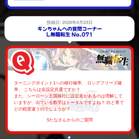
投稿日: 2026年4月23日
ギンちゃんへの質問コーナー
L無職転生 No.071
ターニングポイント1への移行確率、 ロングフリーズ確
率、 こちらは全設定共通ですか？
また、シーローン王国移行に設定差があるのは理解して
いますが、出ている数字はトータルですよね？ 白と青で
どの程度違うのでしょうか？
Sたなさんからのご質問