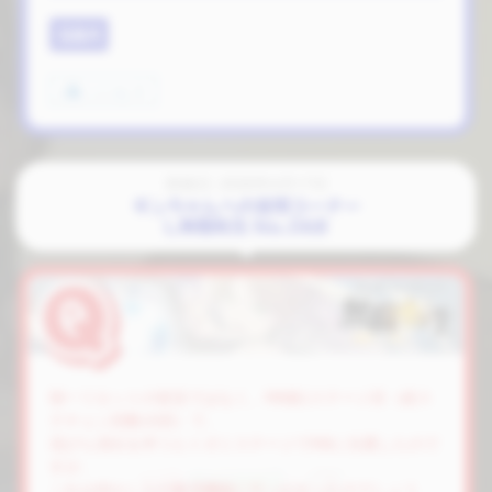
Q&A
いいね
3
投稿日: 2026年4月17日
ギンちゃんへの質問コーナー
L無職転生 No.068
朝一リセットの状況ではなく、RB後1ステージ目（総ス
テチェン回数15回）で、
花びら演出を伴うヒトガミステージでRBに当選したので
すが、
これは何かしらの
救済機能
に引っかかったのでしょう