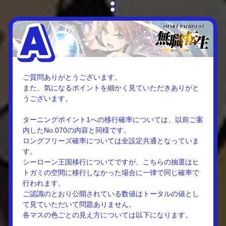
ご質問ありがとうございます。
また、気になるポイントを細かく見ていただきありがと
うございます。
ターニングポイント1への移行確率については、以前ご案
内したNo.070の内容と同様です。
ロングフリーズ確率については全設定共通となっていま
す。
シーローン王国移行についてですが、こちらの抽選はヒ
トガミの空間に移行しなかった場合に一律で同じ確率で
行われます。
ご認識のとおり公開されている数値はトータルの値とし
て見ていただいて問題ありません。
各マスの色ごとの見え方については以下になります。