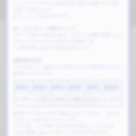
ヒトガミステージへの移行を含む通常の抽選の中でRBに
当選した流れとして
見ていただければ大丈夫です。
■ヒトガミステージ移行について
ボーナス後やAT後の1G目は、白マスでの移行抽選によっ
てヒトガミステージへ移行する仕組みです。
この移行率には若干の設定差があります。
■設定差の目安
下記のとおり、設定1から設定6にかけて段階的に上がる
数値となっています。
設定1
設定2
設定3
設定4
設定5
設定6
0.79%
0.83%
0.89%
1.06%
1.22%
1.41%
数値だけを見ると大きく跳ねるタイプではなく、あくま
でじわっと差が付くポイントです。
そのため、この1回だけで設定を見切るというよりは
ほかの要素とあわせて見ていくのがおすすめです。