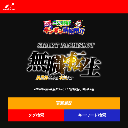
©理不尽な孫の手/MFブックス/「無職転生Ⅱ」製作委員会
更新履歴
タグ検索
キーワード検索