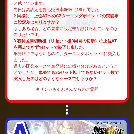
と感じています。
先日は高設定を打ち突破率66%（4/6）でした。
2.同様に、上位ATへのCZターニングポイント2の突破率
に設定差はありますか？
もしある場合、どの要素に設定差が設けられているのか
知りたいです。
3.有利区間切断後（リセット後3回目の切断）の上位AT
を完走できず4セットで終了しました。
単発終了ではないものの、ターニングポイント2に突入し
ました。
過去の開発ボイスで単発時には振り分けがあるというこ
とでしたが、
単発でも25セット以上でもないセット数で
突入したのはどのようなケースでしょうか？
キリシカちゃんさんからのご質問