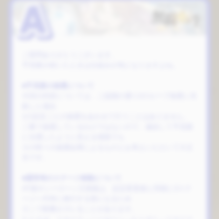
ご質問ありがとうございます。
予見眼が続いたときは仕組みが気になりますよね。
■予見眼の抽選について
今回の内容については、ご認識の通り2の
ループ
抽選に失
敗した場合
1の設定ごとの抽選をあわせて行うことはありません。
二重で抽選しているわけではないので、連続して予見眼
に当選したように見える場面でも
その時々の抽選結果によるものとお考えいただいて大丈
夫です。
■通常時のステージ移動について
AT後やシーローン王国後は、設定変更後と同様に3ステ
ージへ均等に移行する形になるため
そこで順番がズレることがあります。