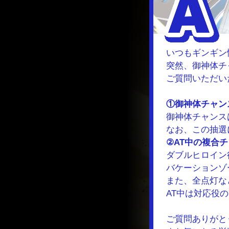
いつもギンギン
突然、御神体チ
ご質問いただい
①御神体チャン
御神体チャンス
なお、この抽選
②AT中の複合
ダブルヒロイン
バケーションゾ
また、全点灯な
AT中は対応役
ご質問ありがと