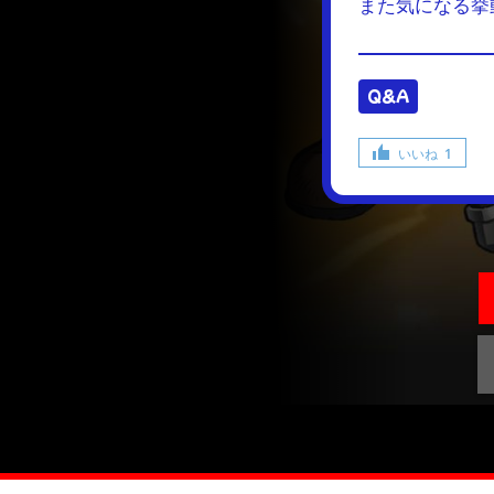
また気になる挙
Q&A
いいね
1