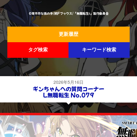
©理不尽な孫の手/MFブックス/「無職転生Ⅱ」製作委員会
更新履歴
タグ検索
キーワード検索
2026年5月16日
ギンちゃんへの質問コーナー
L無職転生 No.079