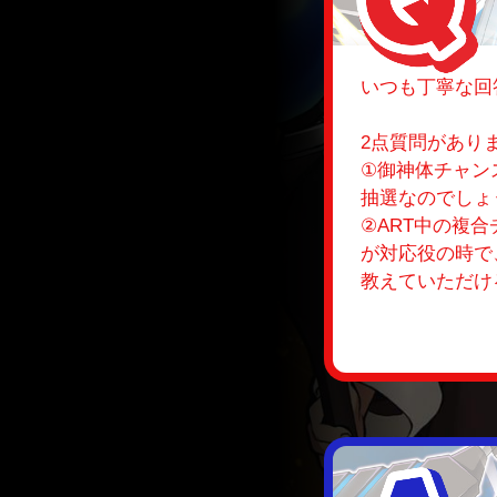
いつも丁寧な回
2点質問があり
①御神体チャン
抽選なのでしょ
②ART中の複
が対応役の時で
教えていただけ