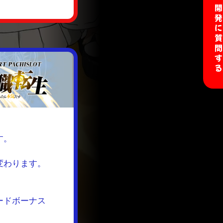
開発に質問す
す。
変わります。
ードボーナス