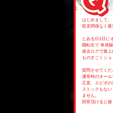
はじめまして。
収支関係なく最
とある日1日に
職転生で 単発
過去ログで最上
ものすごくショ
質問させてくだ
通常時のオール
正直、エピボの
ストックもない
ません。
回答頂けると嬉