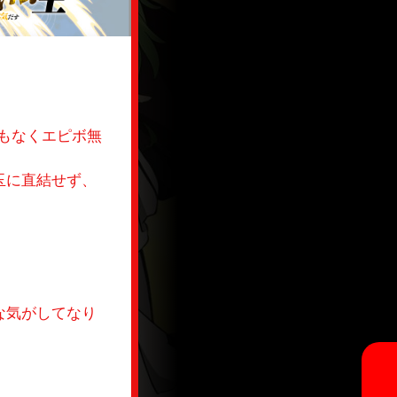
事もなくエピボ無
玉に直結せず、
な気がしてなり