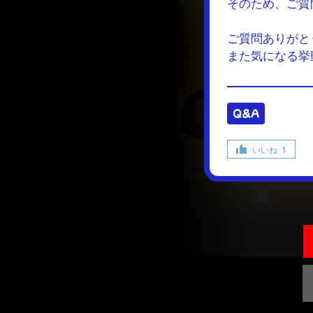
そのため、
ご質
ご質問ありがと
また気になる挙
Q&A
いいね
1