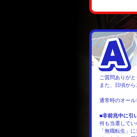
ご質問ありがと
また、日頃から
通常時のオール
■非前兆中に引
何も当選してい
「無職転生」に