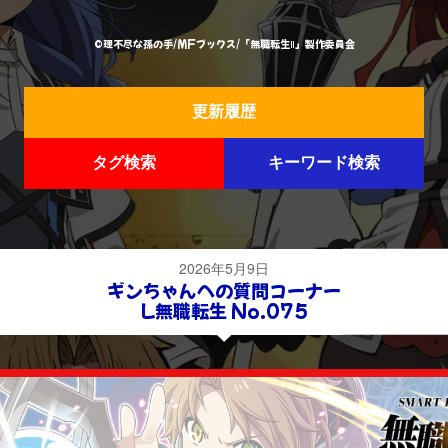
©理不尽な孫の手/MFブックス/「無職転生Ⅱ」製作委員会
更新履歴
タグ検索
キーワード検索
2026年5月9日
ギンちゃんへの質問コーナー
L無職転生 No.075