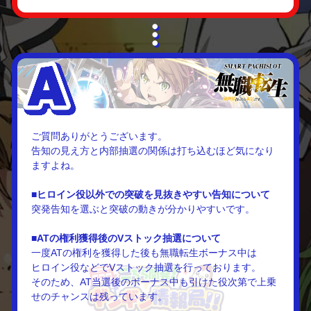
ご質問ありがとうございます。
告知の見え方と内部抽選の関係は打ち込むほど気になり
ますよね。
■ヒロイン役以外での突破を見抜きやすい告知について
突発告知を選ぶと突破の動きが分かりやすいです。
■ATの権利獲得後のVストック抽選について
一度ATの権利を獲得した後も無職転生ボーナス中は
ヒロイン役などでVストック抽選を行っております。
そのため、AT当選後のボーナス中も引けた役次第で上乗
せのチャンスは残っています。