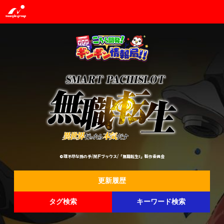
©理不尽な孫の手/MFブックス/「無職転生Ⅱ」製作委員会
更新履歴
タグ検索
キーワード検索