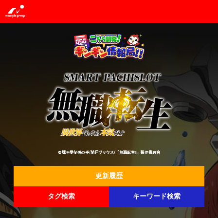
©理不尽な孫の手/MFブックス/「無職転生Ⅱ」製作委員会
更新履歴
タグ検索
キーワード検索