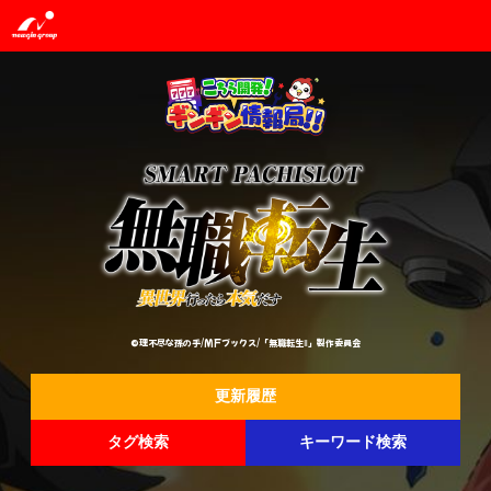
©理不尽な孫の手/MFブックス/「無職転生Ⅱ」製作委員会
更新履歴
タグ検索
キーワード検索