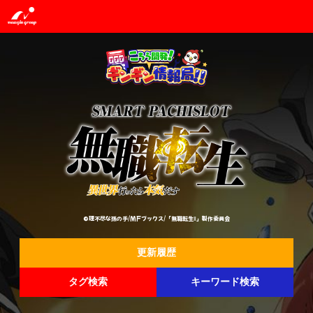
©理不尽な孫の手/MFブックス/「無職転生Ⅱ」製作委員会
更新履歴
タグ検索
キーワード検索