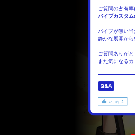
ご質問の占有率
バイブカスタム
バイブが無い当
静かな展開から
ご質問ありがと
また気になるカ
Q&A
いいね
2