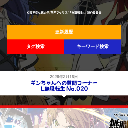
©理不尽な孫の手/MFブックス/「無職転生Ⅱ」製作委員会
更新履歴
タグ検索
キーワード検索
2026年2月16日
ギンちゃんへの質問コーナー
L無職転生 No.020