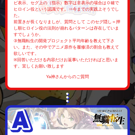
ビ表示、セグ上の（指示）数字は非表示の場合は０確で
ヒロイン役という認識です。⇒今までの実践上そうでし
た。
前置きが長くなりましが、質問として このセグ隠し＝押
し順ヒロイン役の法則が崩れるパターンは存在していま
すでしょうか。
③無職転生の開発プロジェクト平均年齢を教えて下さ
い。また、その中でアニメ原作を履修済の割合も教えて
欲しいです。
※回答いただける内容だけお返事いただければと思いま
す。宜しくお願い致します
Ya神さんからのご質問