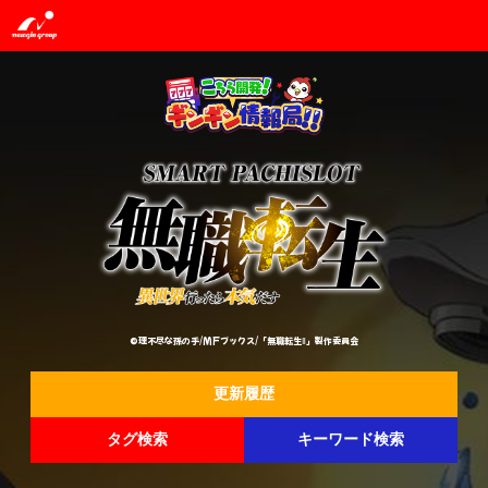
©理不尽な孫の手/MFブックス/「無職転生Ⅱ」製作委員会
更新履歴
タグ検索
キーワード検索