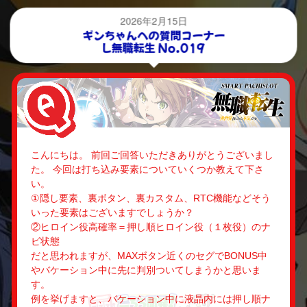
2026年2月15日
ギンちゃんへの質問コーナー
L無職転生 No.019
こんにちは。 前回ご回答いただきありがとうございまし
た。 今回は打ち込み要素についていくつか教えて下さ
い。
①隠し要素、裏ボタン、裏カスタム、RTC機能などそう
いった要素はございますでしょうか？
②ヒロイン役高確率＝押し順ヒロイン役（１枚役）のナ
ビ状態
だと思われますが、MAXボタン近くのセグでBONUS中
やバケーション中に先に判別ついてしまうかと思いま
す。
例を挙げますと、バケーション中に液晶内には押し順ナ