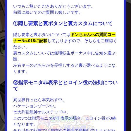
いつもご覧いただきありがとうございます。
前回に続いてのご質問も嬉しいです。
①隠し要素と裏ボタンと裏カスタムについて
隠し要素と裏ボタンについては
ギンちゃんへの質問コー
ナーNo.018に記載
しておりますので、そちらをご確認く
ださい。
裏カスタムについては無職転生ボーナス中に告知を選ぶ
際、
左右キーのどちらかを長押しすると裏が選べるようにな
ります。
②指示モニタ非表示とヒロイン役の法則につい
て
異世界行ったら本気出す中。
バケーションゾーン中。
七大列強龍神オルステッド中。
この3つは指示モニタが非表示の場合、ヒロイン役が0確
となります。
それ以外の状態では遊技性の都合で箱揃いでもナビが行