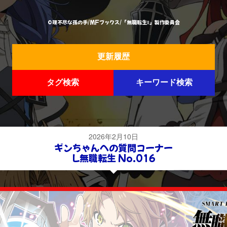
©理不尽な孫の手/MFブックス/「無職転生Ⅱ」製作委員会
更新履歴
タグ検索
キーワード検索
2026年2月10日
ギンちゃんへの質問コーナー
L無職転生 No.016