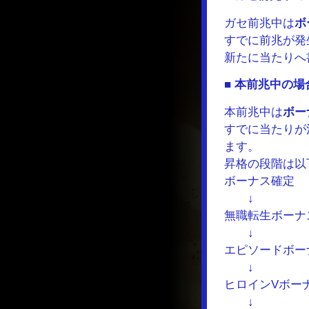
ガセ前兆中は
ボ
すでに前兆が発
新たに当たりへ
■ 本前兆中の場
本前兆中は
ボー
すでに当たりが
ます。
昇格の段階は以
ボーナス確定
↓
無職転生ボーナ
↓
エピソードボー
↓
ヒロインVボー
↓