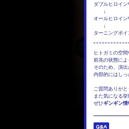
ダブルヒロイン
↓
オールヒロイン
↓
ターニングポイ
ヒトガミの空間
前兆の状態によ
そのため、演出
内部的にはし
ご質問ありがと
また気になる挙
ぜひ
ギンギン情
Q&A