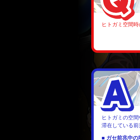
ヒトガミ空間時
ヒトガミの空間
滞在している前
■ ガセ前兆中の