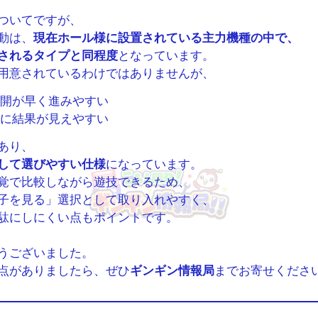
ついてですが、
動は、
現在ホール様に設置されている主力機種の中で、
されるタイプと同程度
となっています。
用意されているわけではありませんが、
開が早く進みやすい
に結果が見えやすい
あり、
して選びやすい仕様
になっています。
覚で比較しながら遊技できるため、
子を見る」選択として取り入れやすく、
駄にしにくい点もポイントです。
うございました。
点がありましたら、ぜひ
ギンギン情報局
までお寄せくださ