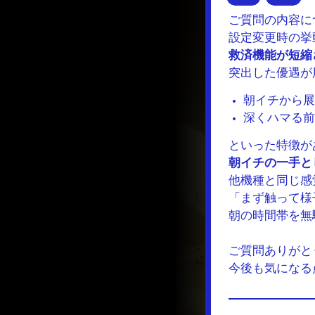
ご質問の内容に
設定変更時の挙
救済機能が短縮
突出した優遇が
朝イチから展
深くハマる前
といった特徴が
朝イチの一手と
他機種と同じ感
「まず触って様
朝の時間帯を無
ご質問ありがと
今後も気になる