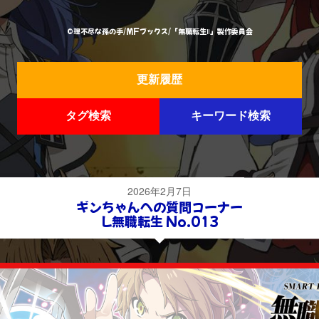
©理不尽な孫の手/MFブックス/「無職転生Ⅱ」製作委員会
更新履歴
タグ検索
キーワード検索
2026年2月7日
ギンちゃんへの質問コーナー
L無職転生 No.013