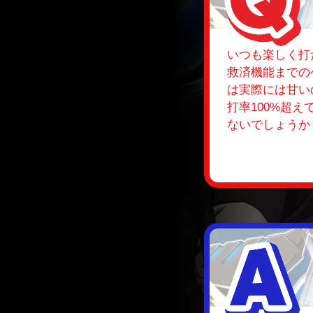
いつも楽しく打
救済機能までの
は実際には甘い
打率100%超
ないでしょうか