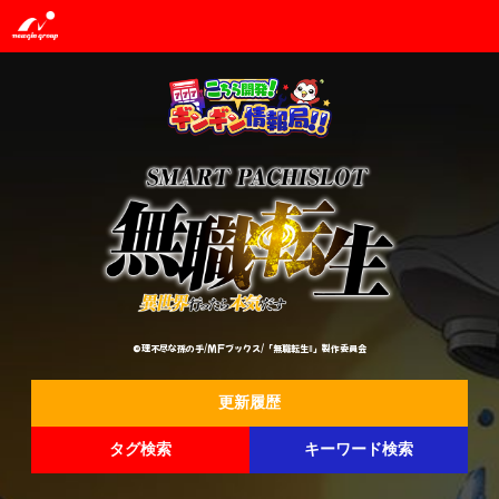
©理不尽な孫の手/MFブックス/「無職転生Ⅱ」製作委員会
更新履歴
タグ検索
キーワード検索