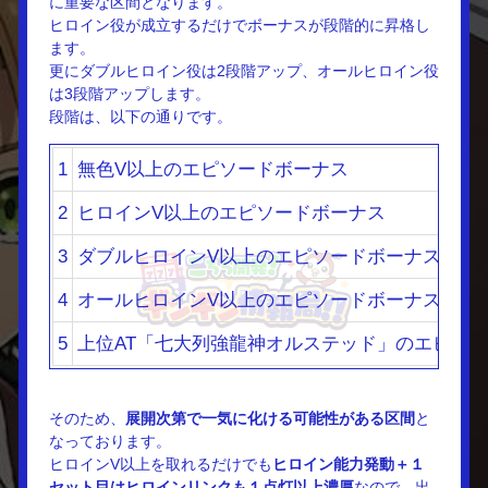
に重要な区間となります。
ヒロイン役が成立するだけでボーナスが段階的に昇格し
ます。
更にダブルヒロイン役は2段階アップ、オールヒロイン役
は3段階アップします。
段階は、以下の通りです。
1
無色V以上のエピソードボーナス
2
ヒロインV以上のエピソードボーナス
3
ダブルヒロインV以上のエピソードボーナス
4
オールヒロインV以上のエピソードボーナス
5
上位AT「七大列強龍神オルステッド」のエピソ
そのため、
展開次第で一気に化ける可能性がある区間
と
なっております。
ヒロインV以上を取れるだけでも
ヒロイン能力発動＋１
セット目はヒロインリンクも１点灯以上濃厚
なので、出