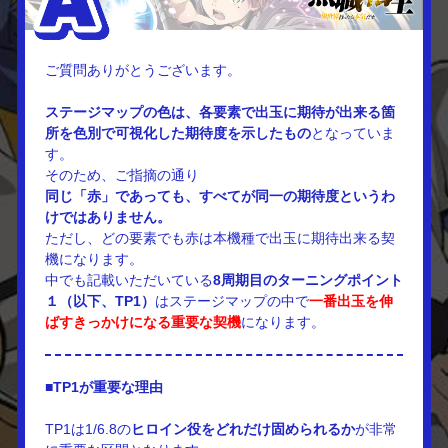
ご質問ありがとうございます。
ステージマップの色は、各要素で出玉に期待が出来る箇
所を色別で可視化した期待度を示したもの
となっていま
す。
そのため、ご指摘の通り
同じ「赤」であっても、すべてが同一の期待度というわ
けではありません。
ただし、どの要素でも赤は本機種で出玉に期待出来る契
機になります。
中でも記載いただいている
8周期目のターニングポイント
１（以下、TP1）
はステージマップの中で
一番出玉を伸
ばすきっかけになる重要な契機
になります。
■TP1が重要な理由
TP1は1/6.8の
ヒロイン役をどれだけ固められるか
が非常