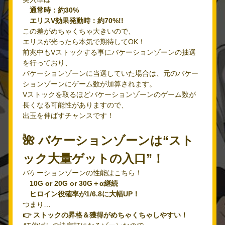
通常時：約30%
エリスV効果発動時：約70%!!
この差がめちゃくちゃ大きいので、
エリスが光ったら本気で期待してOK！
前兆中もVストックする事にバケーションゾーンの抽選
を行っており、
バケーションゾーンに当選していた場合は、元のバケー
ションゾーンにゲーム数が加算されます。
Vストックを取るほどバケーションゾーンのゲーム数が
長くなる可能性がありますので、
出玉を伸ばすチャンスです！
🌺 バケーションゾーンは“スト
ック大量ゲットの入口”！
バケーションゾーンの性能はこちら！
10G or 20G or 30G＋α継続
ヒロイン役確率が1/6.8に大幅UP！
つまり…
👉 ストックの昇格＆獲得がめちゃくちゃしやすい！