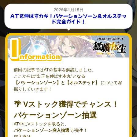
2026年1月15日
ATを伸ばすカギ！バケーションゾーン＆オルステッ
ド完全ガイド！
前回の記事ではATの基本を解説しました。
ここからは“出玉を伸ばす本丸”となる
【バケーションゾーン】と【オルステッド】
について深
掘りしていきます！
🌴 Vストック獲得でチャンス！
バケーションゾーン抽選
AT中にVストックを取ると、
バケーションゾーン突入抽選
が発生！
突入率は