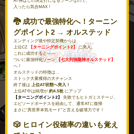
AT伸ばしの決定打になるゾーンなので、
入ったら気合MAX！
🐉 成功で最強特化へ！ターニン
グポイント2 → オルステッド
エンディング後や特定契機からは
上位CZ
【ターニングポイント2】
に突入。
これに成功すると――
ついに最強特化ゾーン
【七大列強龍神オルステッド】
へ！
オルステッドの特徴は…
ストック大量獲得の大チャンス
終了後は
上位AT状態へ突入！
上位AT中は純増が
約4.5枚
にアップ
【ターニングポイント2】
失敗でもヒトガミステージ、
エピソードボーナスを経由して、通常ATに復帰
まさに“異世界本気モード”と言える破壊力です！
🎲 ヒロイン役確率の違いも覚え