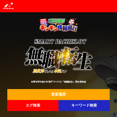
©理不尽な孫の手/MFブックス/「無職転生Ⅱ」製作委員会
更新履歴
タグ検索
キーワード検索