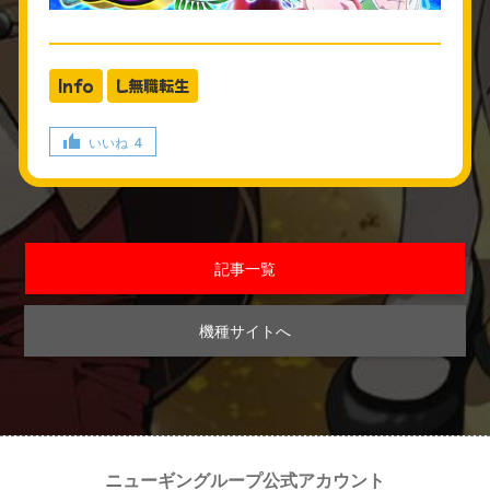
Info
L無職転生
いいね
4
記事一覧
機種サイトへ
ニューギングループ公式アカウント