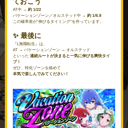
ておこう
AT中 →
約 1/22
バケーションゾーン／オルステッド中 →
約 1/6.8
この確率差が“伸びるタイミング”を作っています。
✨ 最後に
『L無職転生』は、
AT → バケーションゾーン → オルステッド
といった
連続ルートが決まると一気に伸びる爽快タイ
プ！
ぜひ、特化ゾーンを絡めて
本気で楽しんでみてください！