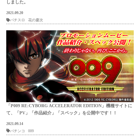
しました。
2021.09.20
パチスロ
花の慶次
「P009 RE:CYBORG ACCELERATOR EDITION」機種サイトに
て、「PV」「作品紹介」「スペック」を公開中です！！
2021.09.14
パチンコ
009