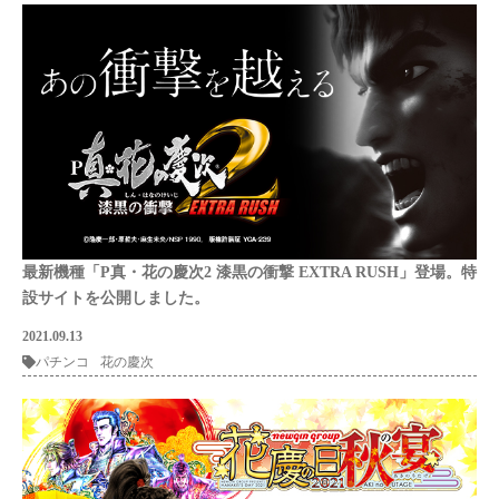
最新機種「P真・花の慶次2 漆黒の衝撃 EXTRA RUSH」登場。特
設サイトを公開しました。
2021.09.13
パチンコ
花の慶次