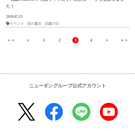
た！
2020.07.23
イベント
花の慶次
花慶の日
＜＜
＜
1
2
3
4
＞
＞＞
ニューギングループ公式アカウント