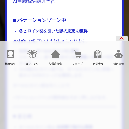
AT中屈指の強恩恵です。
■ バケーションゾーン中
各ヒロイン役を引いた際の恩恵を獲得
具体的には以下のような動きになります。
無職V →
オールヒロインVに昇格
ロキシーV →
オールヒロインVに昇格＋ロキシーVス
トック
機種情報
コンテンツ
設置店検索
ショップ
企業情報
採用情報
その他のヒロイン役でも、オールヒロインVに昇格＋
各キャラのVストックを獲得します。
オールヒロイン役を引くことで、
バケーションゾーンの期待値を大きく押し上げます。
■ まとめ
オールヒロイン役は
全状態で強力な恩恵