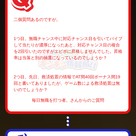
二個質問あるのですが。
1つ目。無職チャンス中に対応チャンス目を引いてバイブ
して当たりが濃厚になったあと、対応チャンス目の複合
を2回引いたのですがエピボに昇格しませんでした。昇格
率は当落と別の抽選になっているのでしょうか？
2つ目。先日、救済処置の情報でAT間40回ボーナス間19
回と書いてありましたが、ゲーム数による救済処置は無
いのでしょうか？
毎日無職を打つ者。さんからのご質問