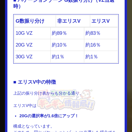
■ バケーションゾーン G数振り分け（VZ当選
時）
G数振り分け
非エリスV
エリスV
10G VZ
約89％
約83％
20G VZ
約10％
約16％
30G VZ
約1％
約1％
■ エリスV中の特徴
上記の振り分け表からも分かる通り、
エリスV中は
20Gの選択率が1.6倍にアップ！
構成となっています。