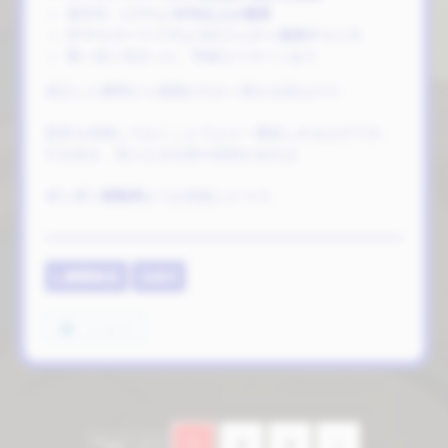
通常時・CZ中は
EPB以上が濃厚
AT中やボーナス中は
Vストック＋追加チャンス
重い役に見合った、明確なリターンあり
成立した瞬間から展開が大きく変わる役なので、
恩恵を把握しておくことでより一層楽しめるはずです。
引き続き、気になる仕様や役割があれば
ギンギン情報局
までお気軽にどうぞ。
L無職転生
Q&A
いいね
4
2
3
»
Page 1 of 3
1