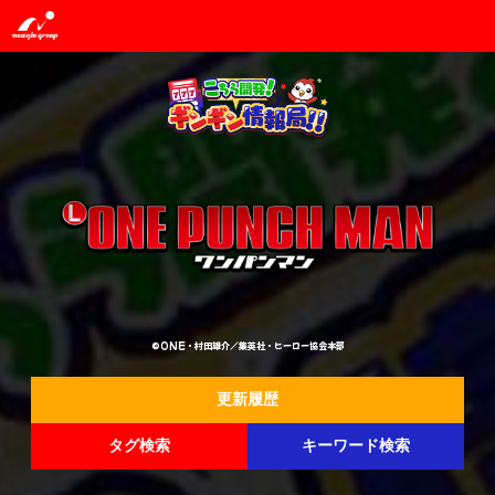
©ONE・村田雄介／集英社・ヒーロー協会本部
更新履歴
タグ検索
キーワード検索