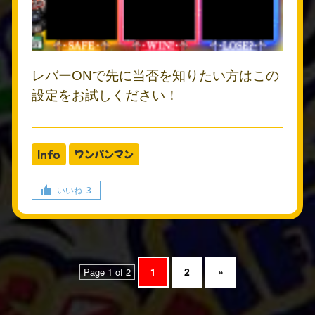
レバーONで先に当否を知りたい方はこの
設定をお試しください！
Info
ワンパンマン
いいね
3
2
»
Page 1 of 2
1