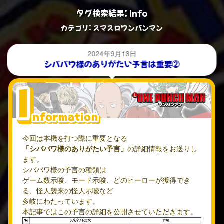
タグ検索結果: Info
カテゴリ: スマスロワンパンマン
2024年9月13日
シババワ様のありがたい予言は重要②
今回は本機を打つ際に重要となる
「シババワ様のありがたい予言」
の詳細情報をお送りし
ます。
シババワ様の予言の種類は
ゲーム数示唆、モード示唆、どのヒーローが獲得でき
る、怪人襲来の怪人示唆など
多岐にわたっています。
本記事ではこの予言の詳細を公開させていただきます。