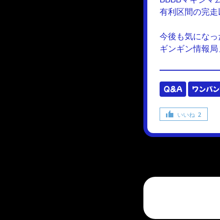
有利区間の完走
今後も気になっ
ギンギン情報局
Q&A
ワンパン
いいね
2