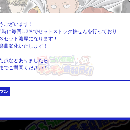
うございます！
開始時に毎回1.2％でセットストック抽せんを行っており
３セット濃厚になります！
楽曲変化いたします！
た点などありましたら
までご質問ください！
マン