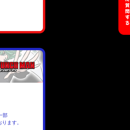
開発に質問す
一部
おります。