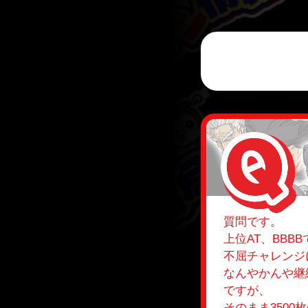
質問です。
上位AT、BB
不屈チャレンジ
なんやかんや継
ですが、
そのまま350