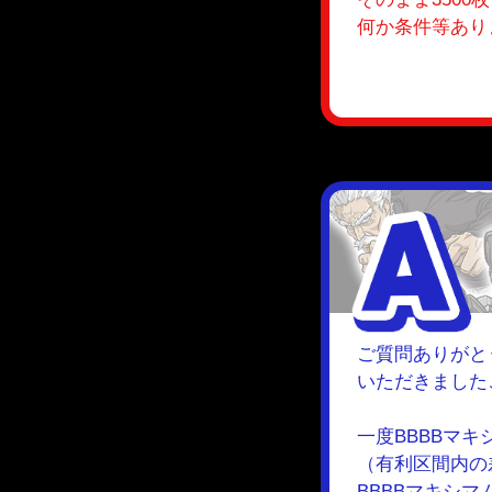
何か条件等あり
ご質問ありがと
いただきました
一度BBBBマ
（有利区間内の
BBBBマキシ