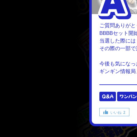
ご質問ありがと
BBBBセット
当選した際には
その際の一部で
今後も気になっ
ギンギン情報局
Q&A
ワンパン
いいね
2