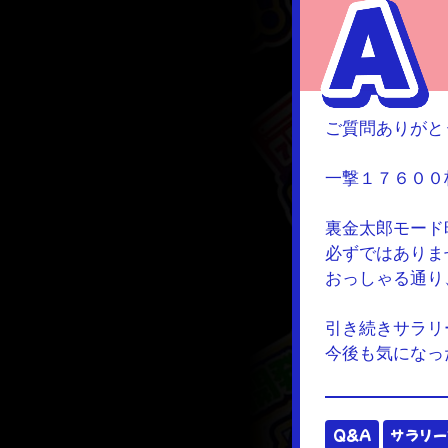
ご質問ありがと
一撃１７６００
裏金太郎モード
必ずではありま
おっしゃる通り
引き続きサラリ
今後も気になっ
Q&A
サラリー