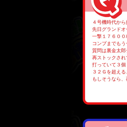
４号機時代から
先日グランドオ
一撃１７６００
コンプまでもう
質問は裏金太郎
再ストックされ
打っていて３個
３２Ｇを超える
もしそうなら、