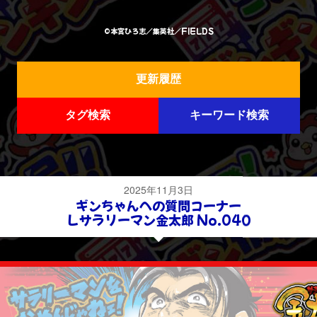
©本宮ひろ志／集英社／FIELDS
更新履歴
タグ検索
キーワード検索
2025年11月3日
ギンちゃんへの質問コーナー
Ｌサラリーマン金太郎 No.040