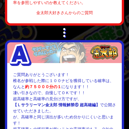
率を参照しやすいのか教えてください。
金太郎大好きさんからのご質問
ご質問ありがとうございます！
椎名が参戦した際に１００ナビを獲得している確率は、
なんと
約７５０００分の１
になります！！
凄い引きなので、自慢してＯＫです！！
超高確率と高確率の見分け方ですが、
【Ｌサラリーマン金太郎 情報解禁⑥ 超高確編】
で公開さ
せていただきました。
が、高確率と同じ演出が多いため分かりにくいと思いま
す！