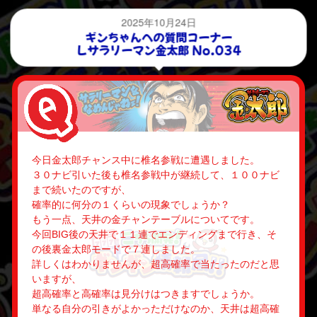
2025年10月24日
ギンちゃんへの質問コーナー
Ｌサラリーマン金太郎 No.034
今日金太郎チャンス中に椎名参戦に遭遇しました。
３０ナビ引いた後も椎名参戦中が継続して、１００ナビ
まで続いたのですが、
確率的に何分の１くらいの現象でしょうか？
もう一点、天井の金チャンテーブルについてです。
今回BIG後の天井で１１連でエンディングまで行き、そ
の後裏金太郎モードで７連しました。
詳しくはわかりませんが、超高確率で当たったのだと思
いますが、
超高確率と高確率は見分けはつきますでしょうか。
単なる自分の引きがよかっただけなのか、天井は超高確