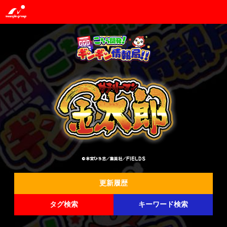
©本宮ひろ志／集英社／FIELDS
更新履歴
タグ検索
キーワード検索