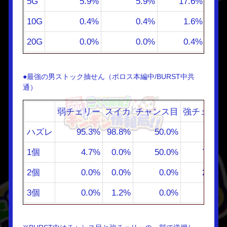
5G
5.9%
5.9%
17.6%
0.
10G
0.4%
0.4%
1.6%
0.
20G
0.0%
0.0%
0.4%
3.
●最強の男ストック抽せん（ボロス本編中/BURST中共
通）
弱チェリー
スイカ
チャンス目
強チェリー
ハズレ
95.3%
98.8%
50.0%
0.0%
1個
4.7%
0.0%
50.0%
75.0%
2個
0.0%
0.0%
0.0%
25.0%
3個
0.0%
1.2%
0.0%
0.0%