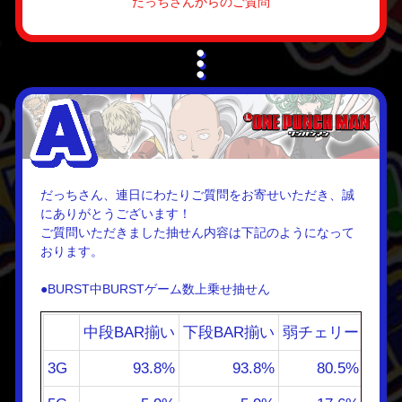
だっちさんからのご質問
だっちさん、連日にわたりご質問をお寄せいただき、誠
にありがとうございます！
ご質問いただきました抽せん内容は下記のようになって
おります。
●BURST中BURSTゲーム数上乗せ抽せん
中段BAR揃い
下段BAR揃い
弱チェリー
スイ
3G
93.8%
93.8%
80.5%
96.