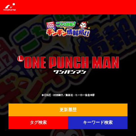
©ONE・村田雄介／集英社・ヒーロー協会本部
更新履歴
タグ検索
キーワード検索