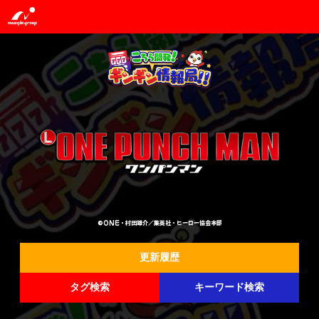
©ONE・村田雄介／集英社・ヒーロー協会本部
更新履歴
タグ検索
キーワード検索