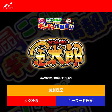
©本宮ひろ志／集英社／FIELDS
更新履歴
タグ検索
キーワード検索