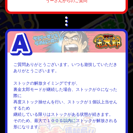
うーさんからのご質問
ご質問ありがとうございます。いつも遊技していただき
ありがとうございます。
ストックの解放タイミングですが、
裏金太郎モードが継続した場合、ストックが０になった
際に
再度ストック抽せんを行い、ストックが１個以上当せん
するため
継続している限りはストックがある状態が続きます。
そのため、最大で１００Ｇ以内にストックが解放される
形になります。