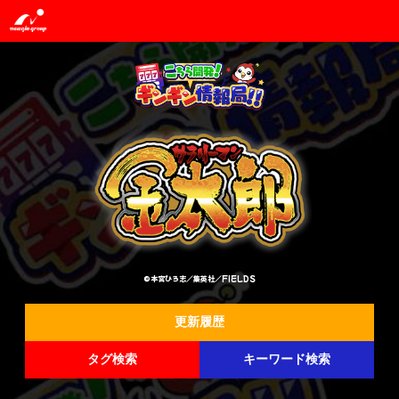
©本宮ひろ志／集英社／FIELDS
更新履歴
タグ検索
キーワード検索