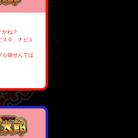
すかね？
ビ３０、ナビ１
ブル抽せんでは