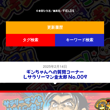
©本宮ひろ志／集英社／FIELDS
更新履歴
タグ検索
キーワード検索
2025年2月14日
ギンちゃんへの質問コーナー
Ｌサラリーマン金太郎 No.009