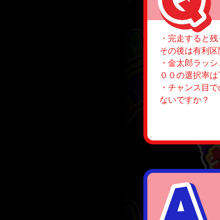
・完走すると残
その後は有利区
・金太郎ラッシ
００の選択率は
・チャンス目で
ないですか？