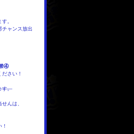
ます。
郎チャンス放出
禁④
ください！
ます。
当せんは、
い！