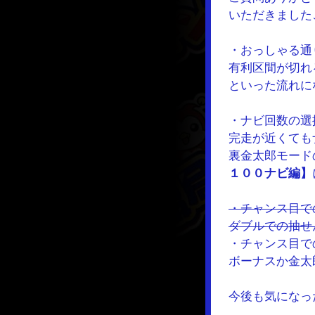
いただきました
・おっしゃる通
有利区間が切れ
といった流れに
・ナビ回数の選
完走が近くても
裏金太郎モード
１００ナビ編
】
・チャンス目で
ダブルでの抽せ
・チャンス目で
ボーナスか金太
今後も気になっ