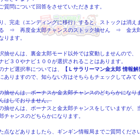
ご質問について回答をさせていただきます。
り、完走（エンディングに移行）すると、ストックは消え
る ⇒ 再度金太郎チャンスのストック抽せん ⇒ 金太
なります。
択抽せんは、裏金太郎モード以外では変動しませんので、
ナビ３０やナビ１００が選択されることはあります。
のナビ選択率については、
【
Ｌサラリーマン金太郎 情報解
にありますので、知らない方はそちらもチェックしてみて
の抽せんは、ボーナスか金太郎チャンスのどちらかになり
んはしておりません。
の抽せんは、ボーナスと金太郎チャンスをしていますが、
郎チャンスのどちらかになります。
た点などありましたら、ギンギン情報局までご質問くださ