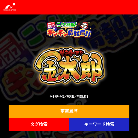
©本宮ひろ志／集英社／FIELDS
更新履歴
タグ検索
キーワード検索