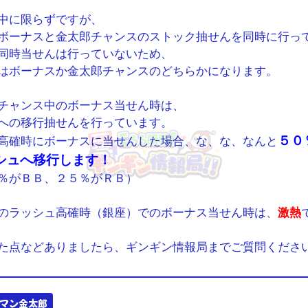
中に限らずですが、
ボーナスと金太郎チャンスのストック抽せんを同時に行っ
同時当せんは行っていないため、
はボーナスか金太郎チャンスのどちらかになります。
チャンス中のボーナス当せん時は、
への移行抽せんを行っています。
５０
高確時にボーナスに当せんした場合、な、な、なんと
シュへ移行します！
％がＢＢ、２５％がＲＢ）
のラッシュ高確時（銀座）でのボーナス当せん時は、
激熱
た点などありましたら、ギンギン情報局までご質問くださ
マン金太郎