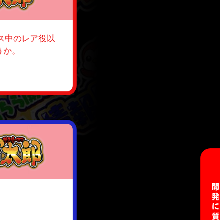
ス中のレア役以
うか。
開発に質問す