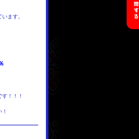
ています。
％
です！！！
い！