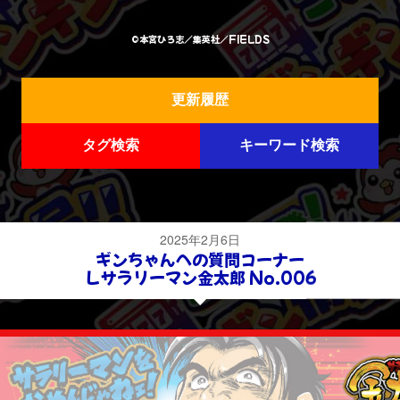
©本宮ひろ志／集英社／FIELDS
更新履歴
タグ検索
キーワード検索
2025年2月6日
ギンちゃんへの質問コーナー
Ｌサラリーマン金太郎 No.006