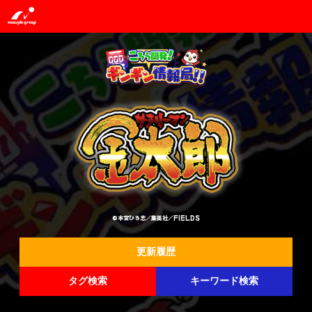
©本宮ひろ志／集英社／FIELDS
更新履歴
タグ検索
キーワード検索