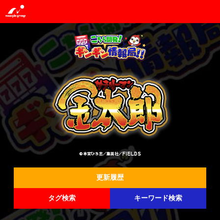
©本宮ひろ志／集英社／FIELDS
更新履歴
タグ検索
キーワード検索