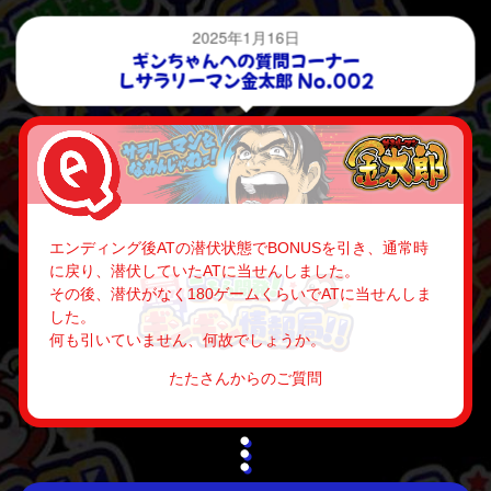
2025年1月16日
ギンちゃんへの質問コーナー
Ｌサラリーマン金太郎 No.002
エンディング後ATの潜伏状態でBONUSを引き、通常時
に戻り、潜伏していたATに当せんしました。
その後、潜伏がなく180ゲームくらいでATに当せんしま
した。
何も引いていません、何故でしょうか。
たたさんからのご質問