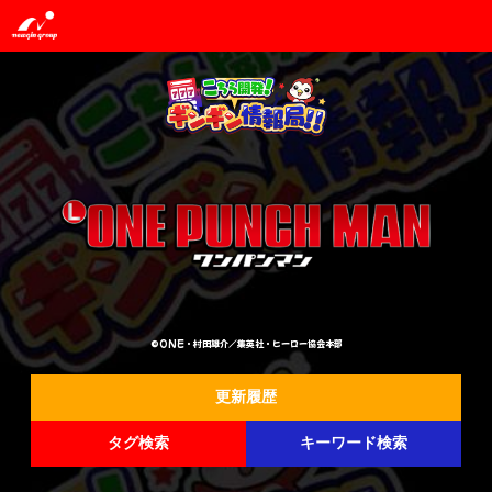
©ONE・村田雄介／集英社・ヒーロー協会本部
更新履歴
タグ検索
キーワード検索