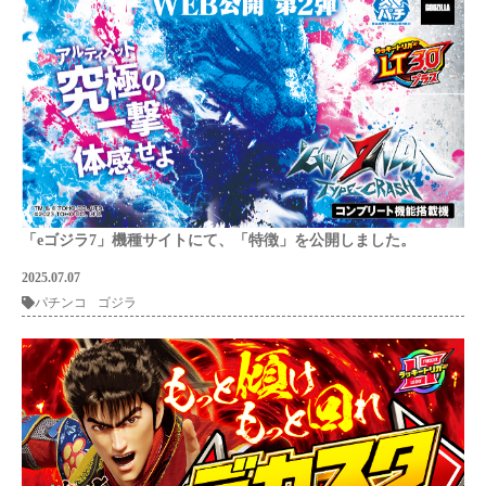
「eゴジラ7」機種サイトにて、「特徴」を公開しました。
2025.07.07
パチンコ
ゴジラ