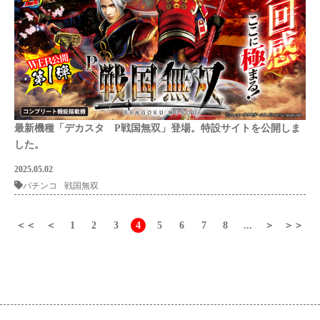
最新機種「デカスタ P戦国無双」登場。特設サイトを公開しま
した。
2025.05.02
パチンコ
戦国無双
＜＜
＜
1
2
3
4
5
6
7
8
...
＞
＞＞