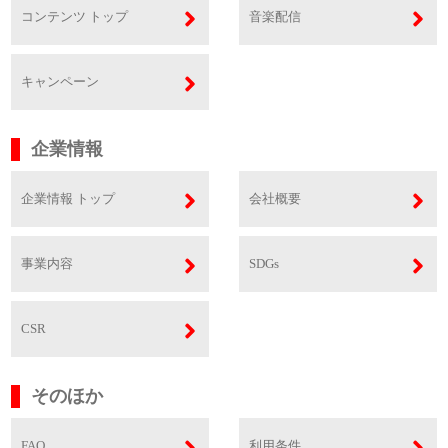
コンテンツ トップ
音楽配信
キャンペーン
企業情報
企業情報 トップ
会社概要
事業内容
SDGs
CSR
そのほか
FAQ
利用条件