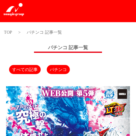
TOP
>
パチンコ 記事一覧
パチンコ 記事一覧
すべての記事
パチンコ