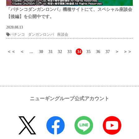
「パチンコダンガンロンパ」機種サイトにて、スペシャル座談会
【後編】を公開中です。
2020.08.13
パチンコ
ダンガンロンパ
座談会
＜＜
＜
...
30
31
32
33
34
35
36
37
＞
＞＞
ニューギングループ公式アカウント