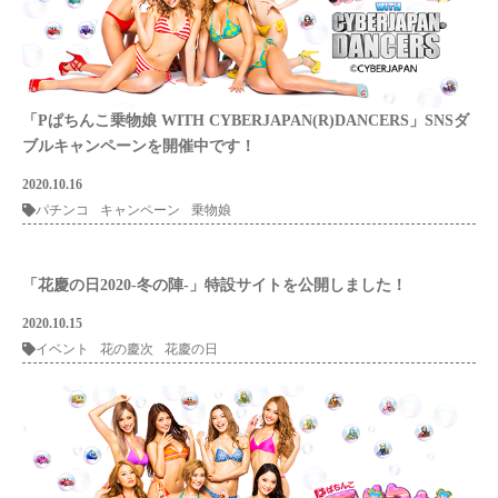
「Pぱちんこ乗物娘 WITH CYBERJAPAN(R)DANCERS」SNSダ
ブルキャンペーンを開催中です！
2020.10.16
パチンコ
キャンペーン
乗物娘
「花慶の日2020-冬の陣-」特設サイトを公開しました！
2020.10.15
イベント
花の慶次
花慶の日