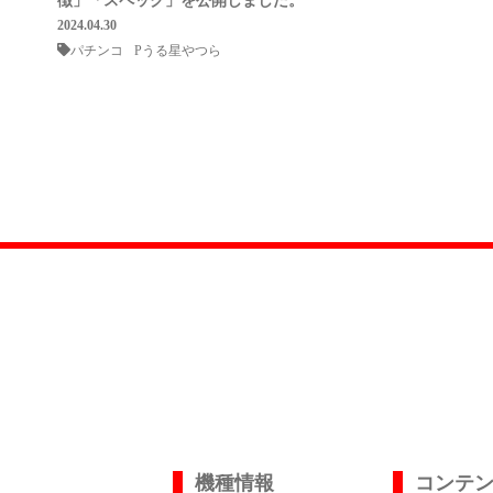
徴」「スペック」を公開しました。
2024.04.30
パチンコ
Pうる星やつら
機種情報
コンテ