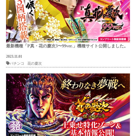
最新機種「P真・花の慶次3〜99ver.」機種サイト公開しました。
2023.11.01
パチンコ
花の慶次