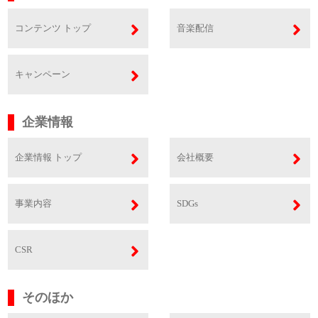
コンテンツ トップ
音楽配信
キャンペーン
企業情報
企業情報 トップ
会社概要
事業内容
SDGs
CSR
そのほか