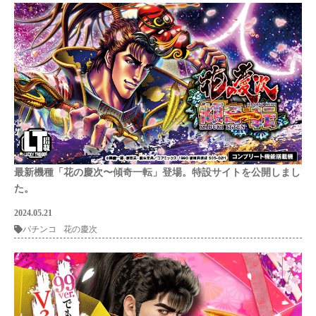
最新機種「花の慶次〜傾奇一転」登場。特設サイトを公開しまし
た。
2024.05.21
パチンコ
花の慶次