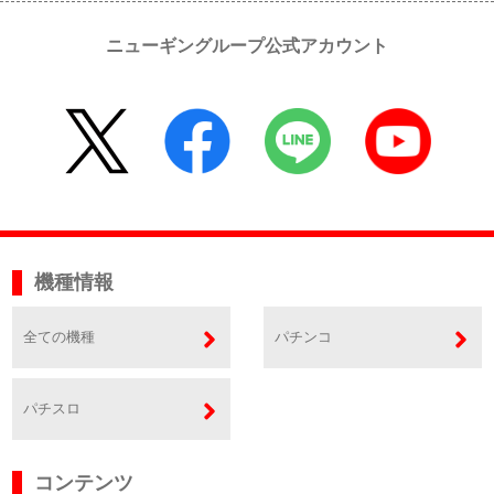
ニューギングループ公式アカウント
機種情報
全ての機種
パチンコ
パチスロ
コンテンツ