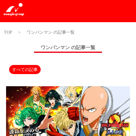
TOP
>
ワンパンマン の記事一覧
ワンパンマン の記事一覧
すべての記事