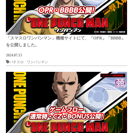
「スマスロワンパンマン」機種サイトにて、「OPR」「BBBB」
を公開しました。
2024.07.15
パチスロ
ワンパンマン