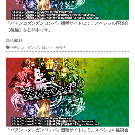
「パチンコダンガンロンパ」機種サイトにて、スペシャル座談会
【後編】を公開中です。
2020.08.13
パチンコ
ダンガンロンパ
座談会
「パチンコダンガンロンパ」機種サイトにて、スペシャル座談会