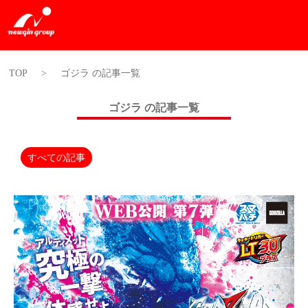
TOP
>
ゴジラ の記事一覧
ゴジラ の記事一覧
すべての記事