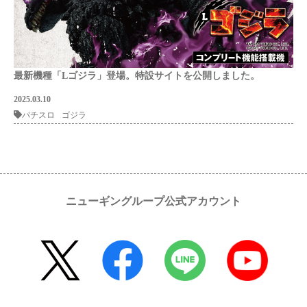
最新機種「Lゴジラ」登場。特設サイトを公開しました。
2025.03.10
パチスロ
ゴジラ
ニューギングループ公式アカウント