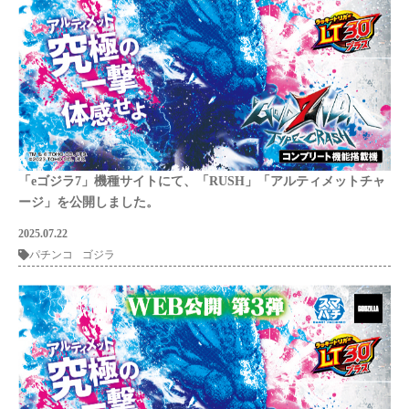
「eゴジラ7」機種サイトにて、「RUSH」「アルティメットチャ
ージ」を公開しました。
2025.07.22
パチンコ
ゴジラ