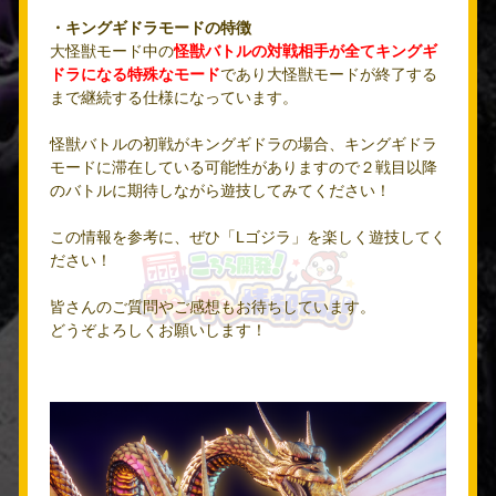
・キングギドラモードの特徴
大怪獣モード中の
怪獣バトルの対戦相手が全てキングギ
ドラになる特殊なモード
であり大怪獣モードが終了する
まで継続する仕様になっています。
怪獣バトルの初戦がキングギドラの場合、キングギドラ
モードに滞在している可能性がありますので２戦目以降
のバトルに期待しながら遊技してみてください！
この情報を参考に、ぜひ「Lゴジラ」を楽しく遊技してく
ださい！
皆さんのご質問やご感想もお待ちしています。
どうぞよろしくお願いします！