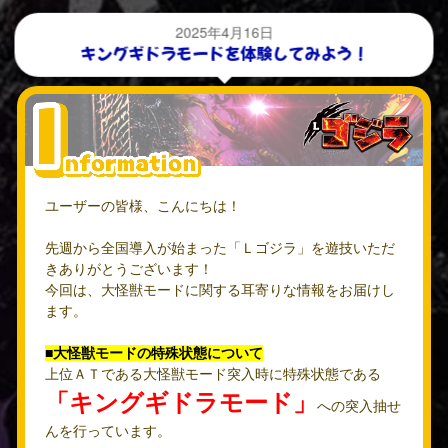
2025年4月16日
キングギドラモードを体験してみよう！
ユーザーの皆様、こんにちは！
先週から全国導入が始まった「Ｌゴジラ」を遊技いただ
きありがとうございます！
今回は、大怪獣モードに関する耳寄りな情報をお届けし
ます。
■大怪獣モードの特殊状態について
上位ＡＴである大怪獣モード突入時に特殊状態である
「キングギドラモード」
への突入抽せ
んを行っています。