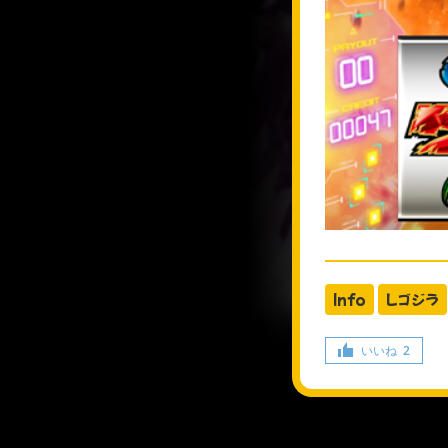
Info
Lゴジラ
いいね
2