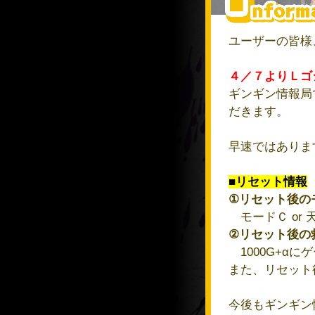
ユーザーの皆様
４／７よりＬゴ
ギンギン情報局
だきます。
早速ではありま
■リセット情報
①リセット後の
モードＣ or
②リセット後の
1000G+αに
また、リセット
今後もギンギン