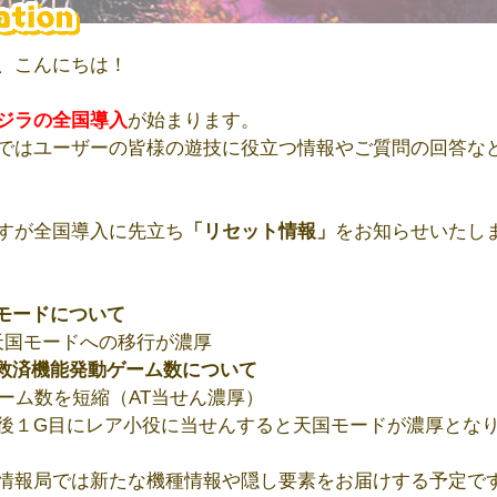
、こんにちは！
ジラの全国導入
が始まります。
ではユーザーの皆様の遊技に役立つ情報やご質問の回答な
すが全国導入に先立ち
「リセット情報」
をお知らせいたし
モードについて
 天国モードへの移行が濃厚
救済機能発動ゲーム数について
ゲーム数を短縮（AT当せん濃厚）
後１G目にレア小役に当せんすると天国モードが濃厚とな
情報局では新たな機種情報や隠し要素をお届けする予定で