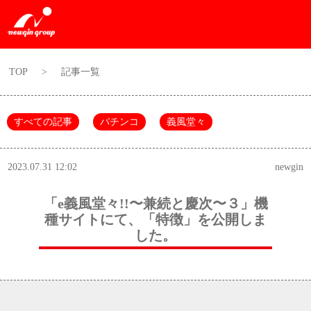
TOP
>
記事一覧
すべての記事
パチンコ
義風堂々
2023.07.31 12:02
newgin
「e義風堂々!!〜兼続と慶次〜３」機
種サイトにて、「特徴」を公開しま
した。