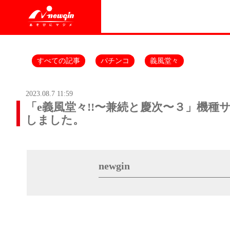
すべての記事
パチンコ
義風堂々
2023.08.7 11:59
「e義風堂々!!〜兼続と慶次〜３」機種
しました。
newgin