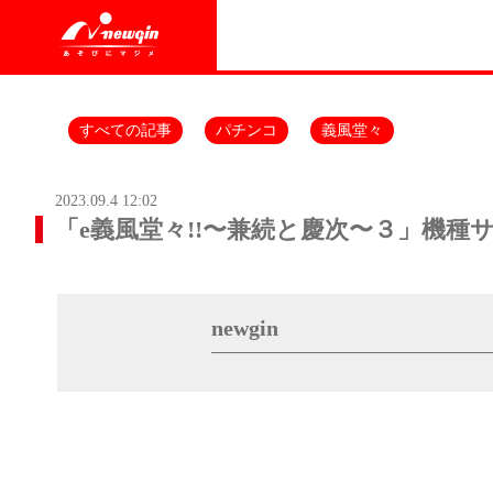
すべての記事
パチンコ
義風堂々
2023.09.4 12:02
「e義風堂々!!〜兼続と慶次〜３」機
newgin