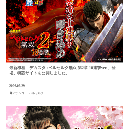
最新機種「デカスタ eベルセルク無双 第2章 10連撃ver.」登
場。特設サイトを公開しました。
2026.06.29
パチンコ
ベルセルク