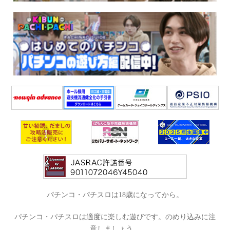
パチンコ・パチスロは18歳になってから。
パチンコ・パチスロは適度に楽しむ遊びです。のめり込みに注
意しましょう。