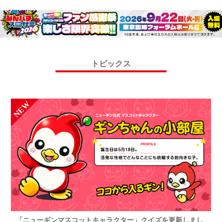
トピックス
「ニューギンマスコットキャラクター」クイズを更新しまし