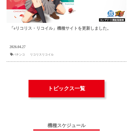
「eリコリス・リコイル」機種サイトを更新しました。
2026.04.27
パチンコ
リコリスリコイル
トピックス一覧
機種スケジュール