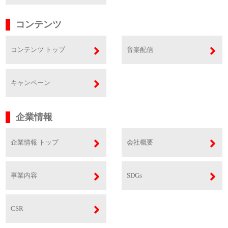
コンテンツ
コンテンツ トップ
音楽配信
キャンペーン
企業情報
企業情報 トップ
会社概要
事業内容
SDGs
CSR