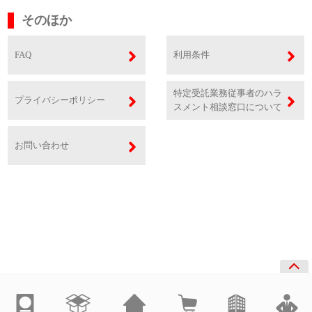
そのほか
FAQ
利用条件
特定受託業務従事者のハラ
プライバシーポリシー
スメント相談窓口について
お問い合わせ