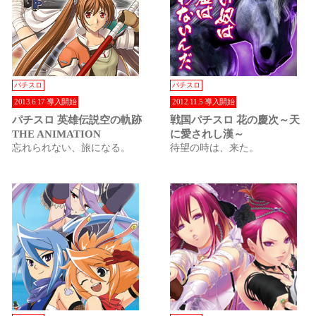
パチスロ
パチスロ
2013.6.17 導入開始
2012.11.5 導入開始
パチスロ 英雄伝説空の軌跡
戦国パチスロ 花の慶次～天
THE ANIMATION
に愛されし漢～
忘れられない、旅になる。
待望の時は、来た。