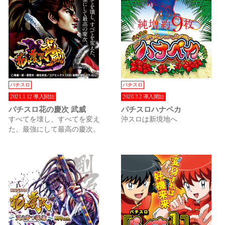
パチスロ
パチスロ
2021.1.12 導入開始
2020.3.2 導入開始
パチスロ花の慶次 武威
パチスロハナペカ
すべてを壊し、すべてを変え
沖スロは新境地へ
た、最強にして最高の慶次。