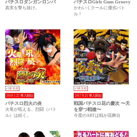
パチスロダンガンロンパ
パチスロGirls Guns Groovy
真実を撃ち抜け。
かわいくクールに優劣バト
ル！
パチスロ
パチスロ
2018.1.22 導入開始
2017.8.21 導入開始
パチスロ烈火の炎
戦国パチスロ花の慶次 〜天
火竜が吼える、烈闘（バト
を穿つ戦槍〜
ル）は続く。
今度のARTは戦が花舞台