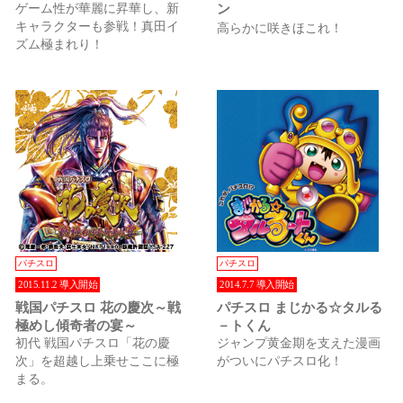
ゲーム性が華麗に昇華し、新
ン
キャラクターも参戦！真田イ
高らかに咲きほこれ！
ズム極まれり！
パチスロ
パチスロ
2015.11.2 導入開始
2014.7.7 導入開始
戦国パチスロ 花の慶次～戦
パチスロ まじかる☆タルる
極めし傾奇者の宴～
－トくん
初代 戦国パチスロ「花の慶
ジャンプ黄金期を支えた漫画
次」を超越し上乗せここに極
がついにパチスロ化！
まる。