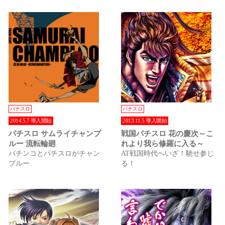
パチスロ
パチスロ
2014.5.7 導入開始
2013.11.5 導入開始
パチスロ サムライチャンプ
戦国パチスロ 花の慶次～こ
ルー 流転輪廻
れより我ら修羅に入る～
パチンコとパチスロがチャン
AT戦国時代へいざ！馳せ参じ
プルー
る！